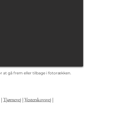
 at gå frem eller tilbage i fotorækken.
|
Tjørnevej
|
Vesterskovsvej
|