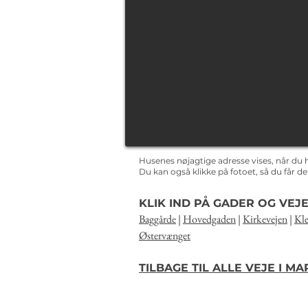
Husenes nøjagtige adresse vises, når du 
Du kan også klikke på fotoet, så du får 
KLIK IND PÅ GADER OG VEJE
Baggårde
|
Hovedgaden
|
Kirkevejen
|
Kle
Østervænget
TILBAGE TIL ALLE VEJE I M