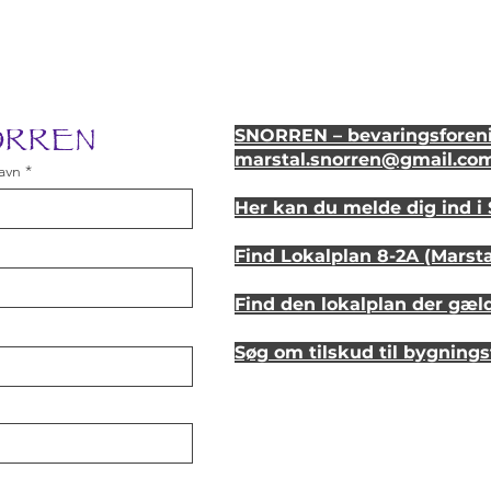
NORREN
SNORREN – bevaringsforeni
marstal.snorren
@gmail.co
avn
Her kan du melde dig ind 
Find Lokalplan 8-2A (Marst
Find den lokalplan der gæl
Søg om tilskud til bygning
Se hvordan dit hus så ud fo
Lyt til en samtale om et st