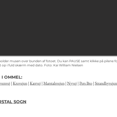
holder musen over bunden af fotoet. Du kan PAUSE samt klikke på pilene for
det op i fuld skærm med dato.
Foto: Kai
William Nielsen
 I OMMEL:
venvej
|
Krovejen
|
Kærvej
|
Marstalsvejen
|
Nyvej
|
Pers Bro
|
Strandbyvejen
ARSTAL SOGN