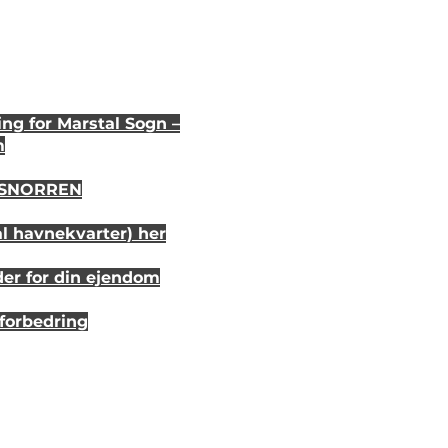
ng for Marstal Sogn –
m
i SNORREN
al havnekvarter) her
der for din ejendom
sforbedring
r 20 år siden
randhus på Eriks Hale