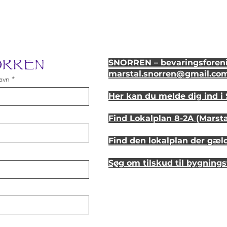
NORREN
SNORREN – bevaringsforeni
marstal.snorren
@gmail.co
avn
Her kan du melde dig ind 
Find Lokalplan 8-2A (Marst
Find den lokalplan der gæl
Søg om tilskud til bygning
Se hvordan dit hus så ud fo
Lyt til en samtale om et st