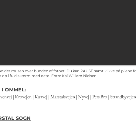
holder musen over bunden af fotoet. Du kan PAUSE samt klikke på pilene for
det op i fuld skærm med dato.
Foto: Kai
William Nielsen
 I OMMEL:
venvej
|
Krovejen
|
Kærvej
|
Marstalsvejen
|
Nyvej
|
Pers Bro
|
Strandbyvejen
ARSTAL SOGN