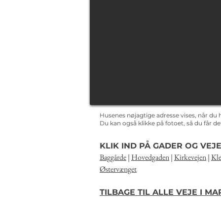
Husenes nøjagtige adresse vises, når du 
Du kan også klikke på fotoet, så du får 
KLIK IND PÅ GADER OG VEJE
Baggårde
|
Hovedgaden
|
Kirkevejen
|
Kle
Østervænget
TILBAGE TIL ALLE VEJE I M