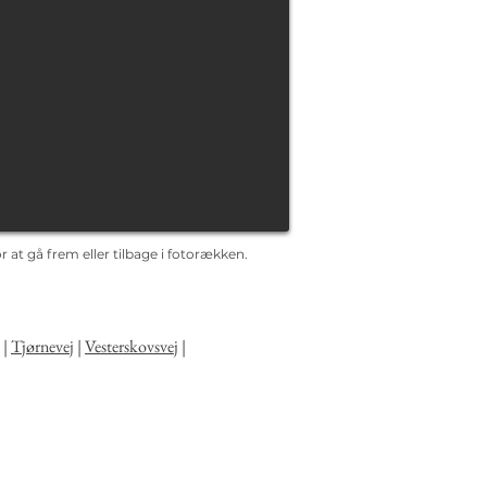
 at gå frem eller tilbage i fotorækken.
|
Tjørnevej
|
Vesterskovsvej
|