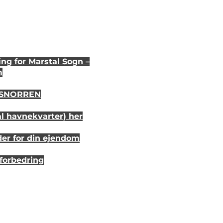
ng for Marstal Sogn –
m
i SNORREN
al havnekvarter) her
der for din ejendom
sforbedring
r 20 år siden
randhus på Eriks Hale