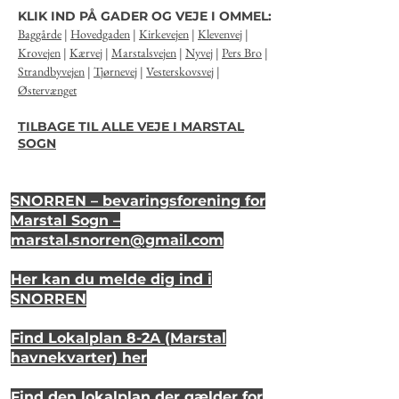
KLIK IND PÅ GADER OG VEJE I OMMEL:
Baggårde
|
Hovedgaden
|
Kirkevejen
|
Klevenvej
|
Krovejen
|
Kærvej
|
Marstalsvejen
|
Nyvej
|
Pers Bro
|
Strandbyvejen
|
Tjørnevej
|
Vesterskovsvej
|
Østervænget
TILBAGE TIL ALLE VEJE I MARSTAL
SOGN
SNORREN – bevaringsforening for
Marstal Sogn –
marstal.snorren
@gmail.com
Her kan du melde dig ind i
SNORREN
Find Lokalplan 8-2A (Marstal
havnekvarter) her
Find den lokalplan der gælder for