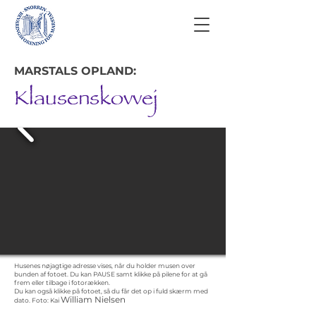
MARSTALS OPLAND:
Klausenskovvej
Husenes nøjagtige adresse vises, når du holder musen over
bunden af fotoet. Du kan PAUSE samt klikke på pilene for at gå
frem eller tilbage i fotorækken.
Du kan også klikke på fotoet, så du får det op i fuld skærm med
William Nielsen
dato.
Foto: Kai