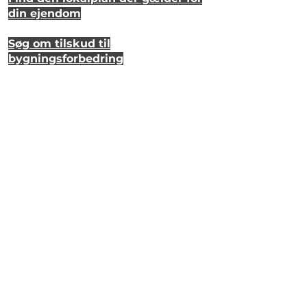
din ejendom
Søg om tilskud til
bygningsforbedring
Se hvordan dit hus så ud for 20 år
siden
Lyt til en samtale om et strandhus
på Eriks Hale