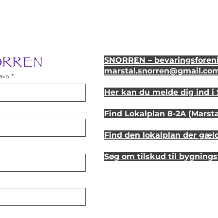
NORREN
SNORREN – bevaringsforeni
marstal.snorren
@gmail.co
avn
Her kan du melde dig ind 
Find Lokalplan 8-2A (Marst
Find den lokalplan der gæl
Søg om tilskud til bygning
Se hvordan dit hus så ud fo
Lyt til en samtale om et st