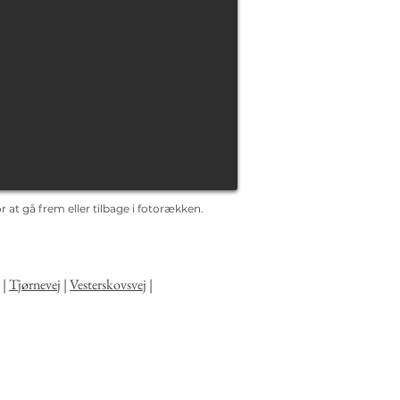
 at gå frem eller tilbage i fotorækken.
|
Tjørnevej
|
Vesterskovsvej
|