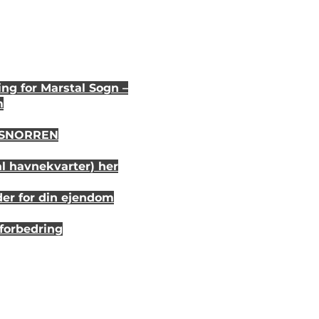
ng for Marstal Sogn –
m
i SNORREN
al havnekvarter) her
der for din ejendom
sforbedring
r 20 år siden
randhus på Eriks Hale