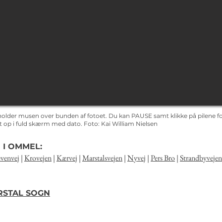
holder musen over bunden af fotoet. Du kan PAUSE samt klikke på pilene for
det op i fuld skærm med dato.
Foto: Kai
William Nielsen
 I OMMEL:
venvej
|
Krovejen
|
Kærvej
|
Marstalsvejen
|
Nyvej
|
Pers Bro
|
Strandbyvejen
ARSTAL SOGN