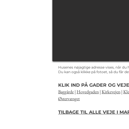
Husenes nøjagtige adresse vises, når du 
Du kan også klikke på fotoet, så du får 
KLIK IND PÅ GADER OG VEJE
Baggårde
|
Hovedgaden
|
Kirkevejen
|
Kle
Østervænget
TILBAGE TIL ALLE VEJE I M