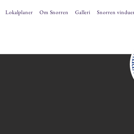
Lokalplaner
Om Snorren
Galleri
Snorren vindue