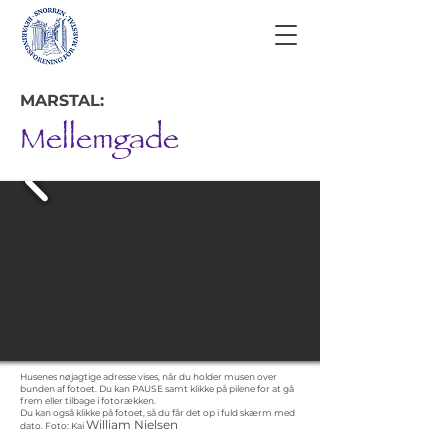
MARSTAL:
Mellemgade
Husenes nøjagtige adresse vises, når du holder musen over
bunden af fotoet. Du kan PAUSE samt klikke på pilene for at gå
frem eller tilbage i fotorækken.
Du kan også klikke på fotoet, så du får det op i fuld skærm med
William Nielsen
dato.
Foto: Kai