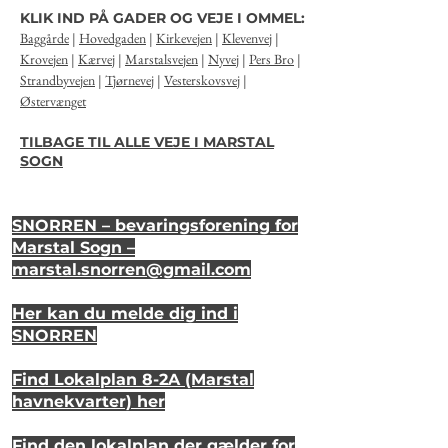
KLIK IND PÅ GADER OG VEJE I OMMEL:
Baggårde
|
Hovedgaden
|
Kirkevejen
|
Klevenvej
|
Krovejen
|
Kærvej
|
Marstalsvejen
|
Nyvej
|
Pers Bro
|
Strandbyvejen
|
Tjørnevej
|
Vesterskovsvej
|
Østervænget
TILBAGE TIL ALLE VEJE I MARSTAL
SOGN
SNORREN – bevaringsforening for
Marstal Sogn –
marstal.snorren
@gmail.com
Her kan du melde dig ind i
SNORREN
Find Lokalplan 8-2A (Marstal
havnekvarter) her
Find den lokalplan der gælder for