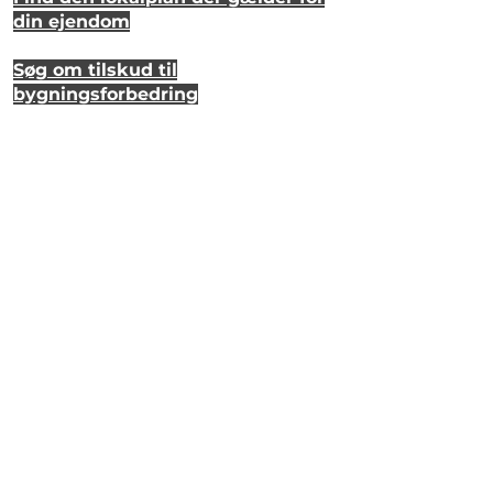
din ejendom
Søg om tilskud til
bygningsforbedring
Se hvordan dit hus så ud for 20 år
siden
Lyt til en samtale om et strandhus
på Eriks Hale