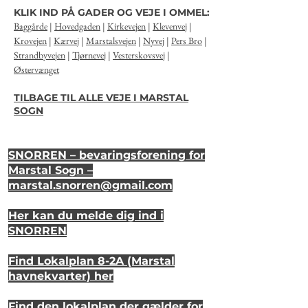
KLIK IND PÅ GADER OG VEJE I OMMEL:
Baggårde
|
Hovedgaden
|
Kirkevejen
|
Klevenvej
|
Krovejen
|
Kærvej
|
Marstalsvejen
|
Nyvej
|
Pers Bro
|
Strandbyvejen
|
Tjørnevej
|
Vesterskovsvej
|
Østervænget
TILBAGE TIL ALLE VEJE I MARSTAL
SOGN
SNORREN – bevaringsforening for
Marstal Sogn –
marstal.snorren
@gmail.com
Her kan du melde dig ind i
SNORREN
Find Lokalplan 8-2A (Marstal
havnekvarter) her
Find den lokalplan der gælder for