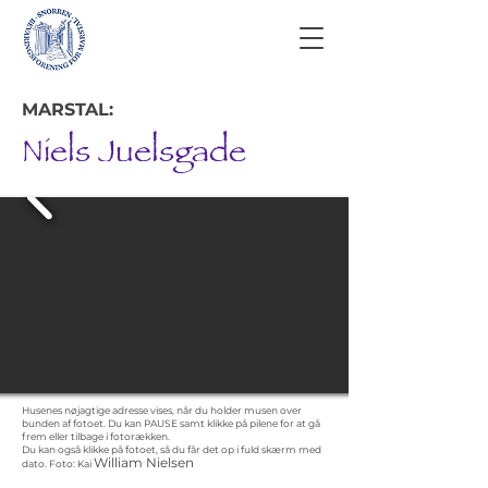
MARSTAL:
Niels Juelsgade
Husenes nøjagtige adresse vises, når du holder musen over
bunden af fotoet. Du kan PAUSE samt klikke på pilene for at gå
frem eller tilbage i fotorækken.
Du kan også klikke på fotoet, så du får det op i fuld skærm med
William Nielsen
dato.
Foto: Kai