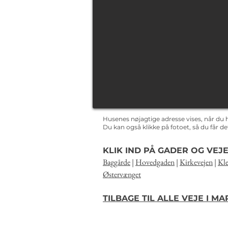
Husenes nøjagtige adresse vises, når du 
Du kan også klikke på fotoet, så du får 
KLIK IND PÅ GADER OG VEJE
Baggårde
|
Hovedgaden
|
Kirkevejen
|
Kle
Østervænget
TILBAGE TIL ALLE VEJE I M