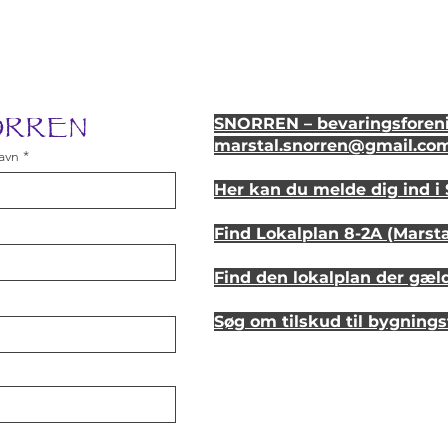
NORREN
SNORREN – bevaringsforeni
marstal.snorren
@gmail.co
avn
Her kan du melde dig ind 
Find Lokalplan 8-2A (Marst
Find den lokalplan der gæl
Søg om tilskud til bygning
Se hvordan dit hus så ud fo
Lyt til en samtale om et st