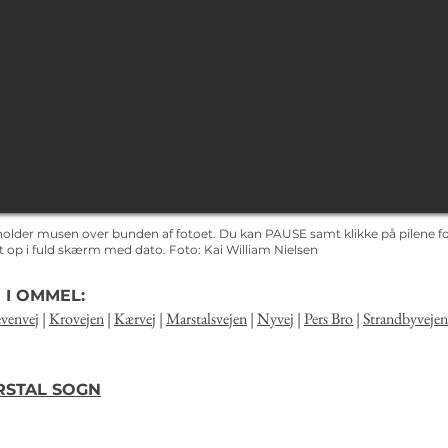
holder musen over bunden af fotoet. Du kan PAUSE samt klikke på pilene for
det op i fuld skærm med dato.
Foto: Kai
William Nielsen
 I OMMEL:
venvej
|
Krovejen
|
Kærvej
|
Marstalsvejen
|
Nyvej
|
Pers Bro
|
Strandbyvejen
ARSTAL SOGN