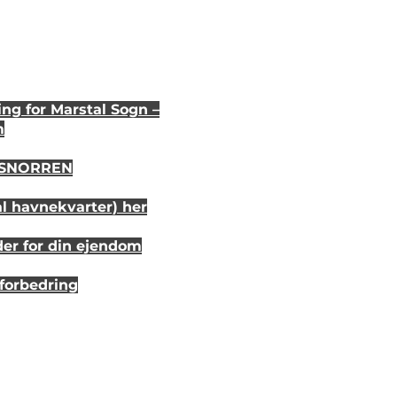
ng for Marstal Sogn –
m
i SNORREN
al havnekvarter) her
der for din ejendom
sforbedring
r 20 år siden
randhus på Eriks Hale