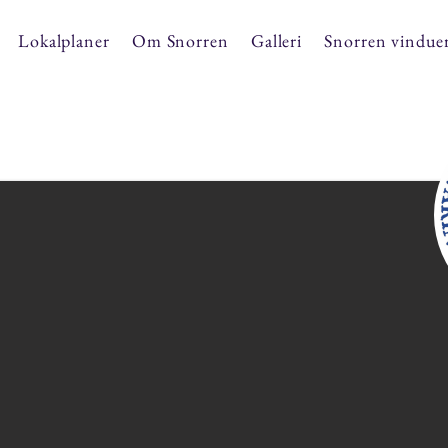
Lokalplaner
Om Snorren
Galleri
Snorren vindue