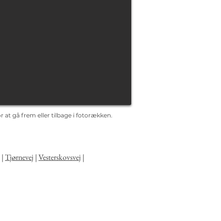
 at gå frem eller tilbage i fotorækken.
|
Tjørnevej
|
Vesterskovsvej
|