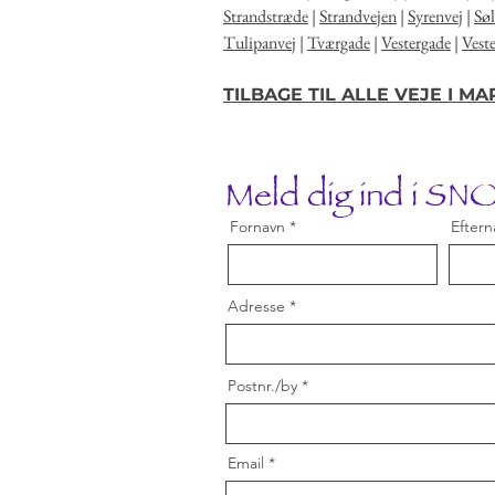
Strandstræde
|
Strandvejen
|
Syrenvej
|
Sø
Tulipanvej
|
Tværgade
|
Vestergade
|
Vest
TILBAGE TIL ALLE VEJE I M
Meld dig ind i S
Fornavn
Eftern
Adresse
Postnr./by
Email