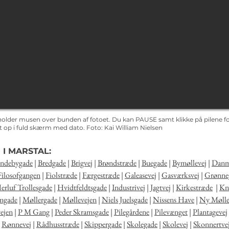
holder musen over bunden af fotoet. Du kan PAUSE samt klikke på pilene for
det op i fuld skærm med dato.
Foto: Kai
William Nielsen
 I MARSTAL:
ndebygade
|
Bredgade
|
Brigvej
|
Brøndstræde
|
Buegade
|
Bymøllevej
|
Danm
Filosofgangen
|
Fiolstræde
|
Færgestræde
|
Galeasevej
|
Gasværksvej
|
Grønne
erluf Trollesgade
|
Hvidtfeldtsgade
|
Industrivej
|
Jagtvej
|
Kirkestræde
|
Kna
mgade
|
Møllergade
|
Møllevejen
|
Niels Juelsgade
|
Nissens Have
|
Ny Mølle
ejen
|
P M Gang
|
Peder Skramsgade
|
Pilegårdene
|
Pilevænget
|
Plantagevej
|
Rønnevej
|
Rådhusstræde
|
Skippergade
|
Skolegade
|
Skolevej
|
Skonnertve