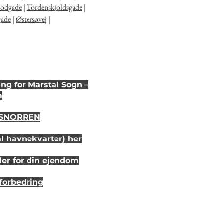
bodgade
|
Tordenskjoldsgade
|
gade
|
Østersøvej
|
ng for Marstal Sogn –
m
i SNORREN
al havnekvarter) her
der for din ejendom
sforbedring
r 20 år siden