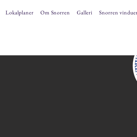
Lokalplaner
Om Snorren
Galleri
Snorren vindue