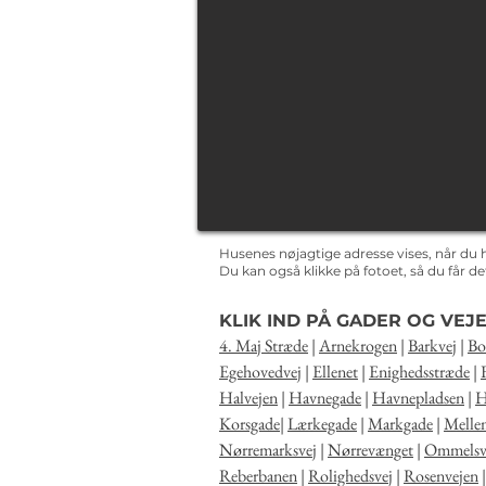
Husenes nøjagtige adresse vises, når du 
Du kan også klikke på fotoet, så du får 
KLIK IND PÅ GADER OG VEJE
4. Maj Stræde
|
Arnekrogen
|
Barkvej
|
Bo
Egehovedvej
|
Ellenet
|
Enighedsstræde
|
Halvejen
|
Havnegade
|
Havnepladsen
|
H
Korsgade
|
Lærkegade
|
Markgade
|
Melle
Nørremarksvej
|
Nørrevænget
|
Ommelsv
Reberbanen
|
Rolighedsvej
|
Rosenvejen