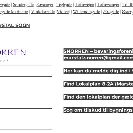
lvgade
|
Søndergade
|
Søvænget
|
Teglgade
|
Toftevejen
|
Toftevænget
|
Told
ergade Marinebo
|
Vinkelstræde
|
Violvej
|
Willemoesgade
|
Ærøgade
|
Øster
ARSTAL SOGN
NORREN
SNORREN – bevaringsforeni
marstal.snorren
@gmail.co
avn
Her kan du melde dig ind 
Find Lokalplan 8-2A (Marst
Find den lokalplan der gæl
Søg om tilskud til bygning
Se hvordan dit hus så ud fo