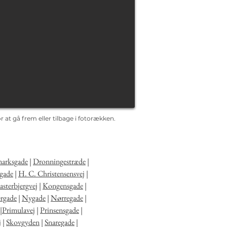
 at gå frem eller tilbage i fotorækken.
arksgade
|
Dronningestræde
|
gade
|
H. C. Christensensvej
|
sterbjergvej
|
Kongensgade
|
rgade
|
Nygade
|
Nørregade
|
|
Primulavej
|
Prinsensgade
|
j
|
Skovgyden
|
Snaregade
|