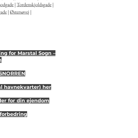
bodgade
|
Tordenskjoldsgade
|
gade
|
Østersøvej
|
ng for Marstal Sogn –
m
i SNORREN
al havnekvarter) her
der for din ejendom
sforbedring
r 20 år siden