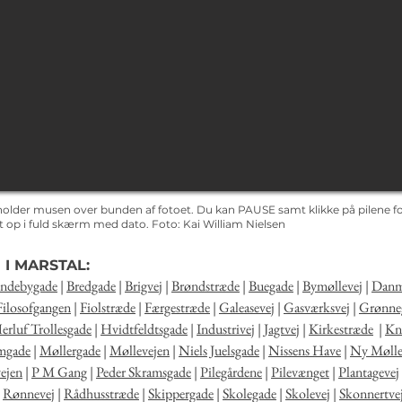
holder musen over bunden af fotoet. Du kan PAUSE samt klikke på pilene for
det op i fuld skærm med dato.
Foto: Kai
William Nielsen
 I MARSTAL:
ndebygade
|
Bredgade
|
Brigvej
|
Brøndstræde
|
Buegade
|
Bymøllevej
|
Danm
Filosofgangen
|
Fiolstræde
|
Færgestræde
|
Galeasevej
|
Gasværksvej
|
Grønne
erluf Trollesgade
|
Hvidtfeldtsgade
|
Industrivej
|
Jagtvej
|
Kirkestræde
|
Kna
mgade
|
Møllergade
|
Møllevejen
|
Niels Juelsgade
|
Nissens Have
|
Ny Mølle
ejen
|
P M Gang
|
Peder Skramsgade
|
Pilegårdene
|
Pilevænget
|
Plantagevej
|
Rønnevej
|
Rådhusstræde
|
Skippergade
|
Skolegade
|
Skolevej
|
Skonnertve