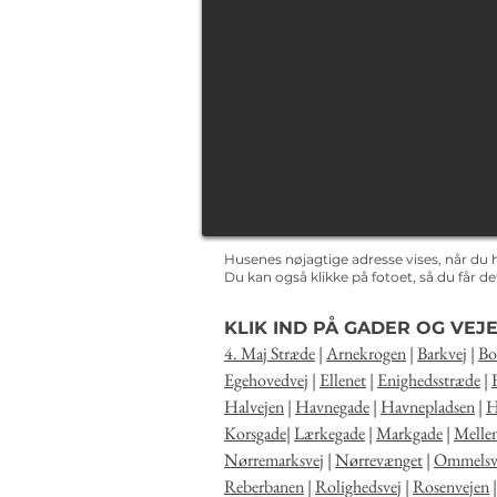
Husenes nøjagtige adresse vises, når du 
Du kan også klikke på fotoet, så du får 
KLIK IND PÅ GADER OG VEJE
4. Maj Stræde
|
Arnekrogen
|
Barkvej
|
Bo
Egehovedvej
|
Ellenet
|
Enighedsstræde
|
Halvejen
|
Havnegade
|
Havnepladsen
|
H
Korsgade
|
Lærkegade
|
Markgade
|
Melle
Nørremarksvej
|
Nørrevænget
|
Ommelsv
Reberbanen
|
Rolighedsvej
|
Rosenvejen