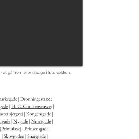
 at gå frem eller tilbage i fotorækken.
arksgade
|
Dronningestræde
|
gade
|
H. C. Christensensvej
|
sterbjergvej
|
Kongensgade
|
rgade
|
Nygade
|
Nørregade
|
|
Primulavej
|
Prinsensgade
|
j
|
Skovgyden
|
Snaregade
|