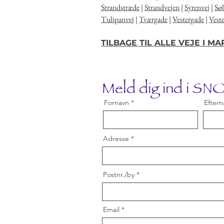
Strandstræde
|
Strandvejen
|
Syrenvej
|
Sø
Tulipanvej
|
Tværgade
|
Vestergade
|
Vest
TILBAGE TIL ALLE VEJE I M
Meld dig ind i S
Fornavn
Eftern
Adresse
Postnr./by
Email