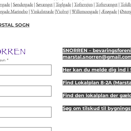
lvgade
|
Søndergade
|
Søvænget
|
Teglgade
|
Toftevejen
|
Toftevænget
|
Told
ergade Marinebo
|
Vinkelstræde
|
Violvej
|
Willemoesgade
|
Ærøgade
|
Øster
ARSTAL SOGN
NORREN
SNORREN – bevaringsforeni
marstal.snorren
@gmail.co
avn
Her kan du melde dig ind 
Find Lokalplan 8-2A (Marst
Find den lokalplan der gæl
Søg om tilskud til bygning
Se hvordan dit hus så ud fo