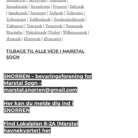
Strandstræde
|
Strandvejen
|
Syrenvej
|
Sølvgade
|
Søndergade
|
Søvænget
|
Teglgade
|
Toftevejen
|
Toftevænget
|
Toldbodgade
|
Tordenskjoldsgade
|
Tulipanvej
|
Tværgade
|
Vestergade
|
Vestergade
Marinebo
|
Vinkelstræde
|
Violvej
|
Willemoesgade
|
Ærøgade
|
Østergade
|
Østersøvej
|
TILBAGE TIL ALLE VEJE I MARSTAL
SOGN
SNORREN – bevaringsforening for
Marstal Sogn –
marstal.snorren
@gmail.com
Her kan du melde dig ind i
SNORREN
Find Lokalplan 8-2A (Marstal
havnekvarter) her