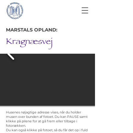
MARSTALS OPLAND:
Kragnæsvej
Husenes nøjagtige adresse vises, når du holder
musen over bunden af fotoet. Du kan PAUSE samt
klikke på pilene for at gå frem eller tilbage i
fotorækken.
Du kan også klikke på fotoet, så du får det op i fuld