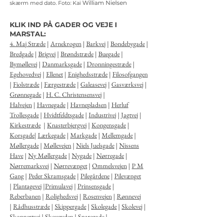
William Nielsen
skærm med dato.
Foto: Kai
KLIK IND PÅ GADER OG VEJE I
MARSTAL:
4. Maj Stræde
|
Arnekrogen
|
Barkvej
|
Bondebygade
|
Bredgade
|
Brigvej
|
Brøndstræde
|
Buegade
|
Bymøllevej
|
Danmarksgade
|
Dronningestræde
|
Egehovedvej
|
Ellenet
|
Enighedsstræde
|
Filosofgangen
|
Fiolstræde
|
Færgestræde
|
Galeasevej
|
Gasværksvej
|
Grønnegade
|
H. C. Christensensvej
|
Halvejen
|
Havnegade
|
Havnepladsen
|
Herluf
Trollesgade
|
Hvidtfeldtsgade
|
Industrivej
|
Jagtvej
|
Kirkestræde
|
Knasterbjergvej
|
Kongensgade
|
Korsgade
|
Lærkegade
|
Markgade
|
Mellemgade
|
Møllergade
|
Møllevejen
|
Niels Juelsgade
|
Nissens
Have
|
Ny Møllergade
|
Nygade
|
Nørregade
|
Nørremarksvej
|
Nørrevænget
|
Ommelsvejen
|
P M
Gang
|
Peder Skramsgade
|
Pilegårdene
|
Pilevænget
|
Plantagevej
|
Primulavej
|
Prinsensgade
|
Reberbanen
|
Rolighedsvej
|
Rosenvejen
|
Rønnevej
|
Rådhusstræde
|
Skippergade
|
Skolegade
|
Skolevej
|
Skonnertvej
|
Skovgyden
|
Snaregade
|