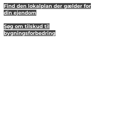
Find den lokalplan der gælder for
din ejendom
Søg om tilskud til
bygningsforbedring
Se hvordan dit hus så ud for 20 år
siden
Lyt til en samtale om et strandhus
på Eriks Hale