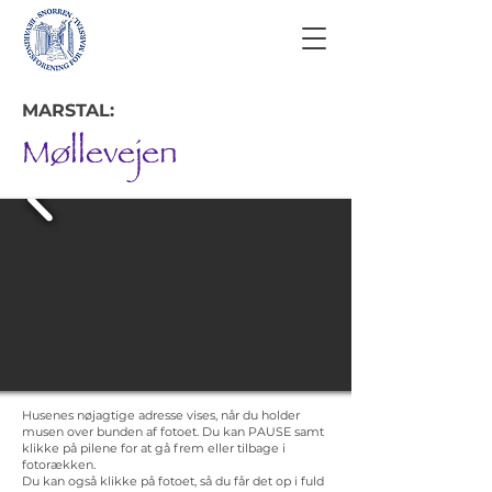
MARSTAL:
Møllevejen
Husenes nøjagtige adresse vises, når du holder
musen over bunden af fotoet. Du kan PAUSE samt
klikke på pilene for at gå frem eller tilbage i
fotorækken.
Du kan også klikke på fotoet, så du får det op i fuld