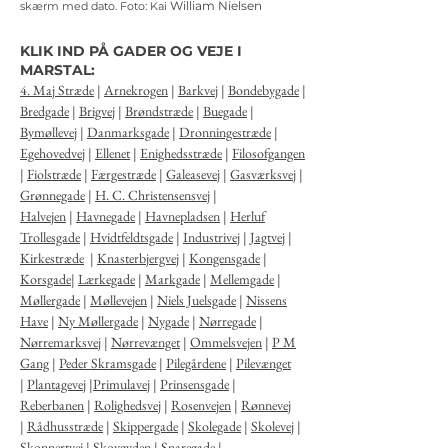
William Nielsen
skærm med dato.
Foto: Kai
KLIK IND PÅ GADER OG VEJE I
MARSTAL:
4. Maj Stræde
|
Arnekrogen
|
Barkvej
|
Bondebygade
|
Bredgade
|
Brigvej
|
Brøndstræde
|
Buegade
|
Bymøllevej
|
Danmarksgade
|
Dronningestræde
|
Egehovedvej
|
Ellenet
|
Enighedsstræde
|
Filosofgangen
|
Fiolstræde
|
Færgestræde
|
Galeasevej
|
Gasværksvej
|
Grønnegade
|
H. C. Christensensvej
|
Halvejen
|
Havnegade
|
Havnepladsen
|
Herluf
Trollesgade
|
Hvidtfeldtsgade
|
Industrivej
|
Jagtvej
|
Kirkestræde
|
Knasterbjergvej
|
Kongensgade
|
Korsgade
|
Lærkegade
|
Markgade
|
Mellemgade
|
Møllergade
|
Møllevejen
|
Niels Juelsgade
|
Nissens
Have
|
Ny Møllergade
|
Nygade
|
Nørregade
|
Nørremarksvej
|
Nørrevænget
|
Ommelsvejen
|
P M
Gang
|
Peder Skramsgade
|
Pilegårdene
|
Pilevænget
|
Plantagevej
|
Primulavej
|
Prinsensgade
|
Reberbanen
|
Rolighedsvej
|
Rosenvejen
|
Rønnevej
|
Rådhusstræde
|
Skippergade
|
Skolegade
|
Skolevej
|
Skonnertvej
|
Skovgyden
|
Snaregade
|