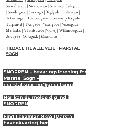
Strandstræde
|
Strandvejen
|
Syrenvej
|
Sølvgade
|
Søndergade
|
Søvænget
|
Teglgade
|
Toftevejen
|
Toftevænget
|
Toldbodgade
|
Tordenskjoldsgade
|
Tulipanvej
|
Tværgade
|
Vestergade
|
Vestergade
Marinebo
|
Vinkelstræde
|
Violvej
|
Willemoesgade
|
Ærøgade
|
Østergade
|
Østersøvej
|
TILBAGE TIL ALLE VEJE I MARSTAL
SOGN
SNORREN – bevaringsforening for
Marstal Sogn –
marstal.snorren
@gmail.com
Her kan du melde dig ind i
SNORREN
Find Lokalplan 8-2A (Marstal
havnekvarter) her