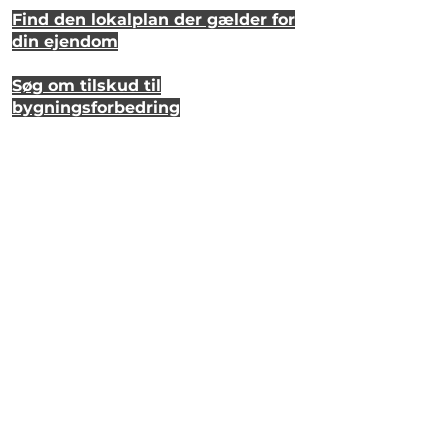
Find den lokalplan der gælder for
din ejendom
Søg om tilskud til
bygningsforbedring
Se hvordan dit hus så ud for 20 år
siden
Lyt til en samtale om et strandhus
på Eriks Hale