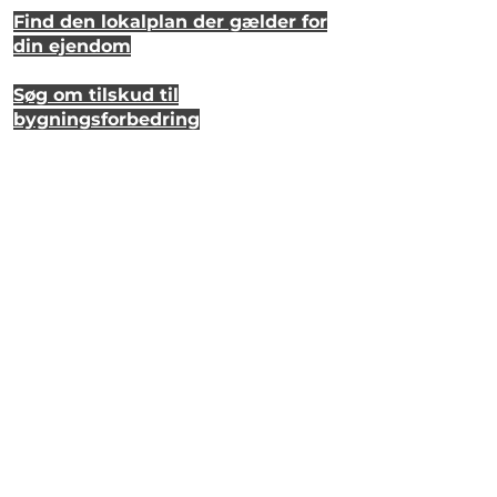
Find den lokalplan der gælder for
din ejendom
Søg om tilskud til
bygningsforbedring
Se hvordan dit hus så ud for 20 år
siden
Lyt til en samtale om et strandhus
på Eriks Hale