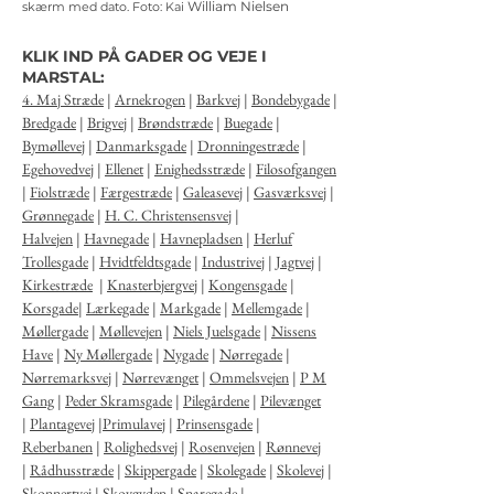
William Nielsen
skærm med dato.
Foto: Kai
KLIK IND PÅ GADER OG VEJE I
MARSTAL:
4. Maj Stræde
|
Arnekrogen
|
Barkvej
|
Bondebygade
|
Bredgade
|
Brigvej
|
Brøndstræde
|
Buegade
|
Bymøllevej
|
Danmarksgade
|
Dronningestræde
|
Egehovedvej
|
Ellenet
|
Enighedsstræde
|
Filosofgangen
|
Fiolstræde
|
Færgestræde
|
Galeasevej
|
Gasværksvej
|
Grønnegade
|
H. C. Christensensvej
|
Halvejen
|
Havnegade
|
Havnepladsen
|
Herluf
Trollesgade
|
Hvidtfeldtsgade
|
Industrivej
|
Jagtvej
|
Kirkestræde
|
Knasterbjergvej
|
Kongensgade
|
Korsgade
|
Lærkegade
|
Markgade
|
Mellemgade
|
Møllergade
|
Møllevejen
|
Niels Juelsgade
|
Nissens
Have
|
Ny Møllergade
|
Nygade
|
Nørregade
|
Nørremarksvej
|
Nørrevænget
|
Ommelsvejen
|
P M
Gang
|
Peder Skramsgade
|
Pilegårdene
|
Pilevænget
|
Plantagevej
|
Primulavej
|
Prinsensgade
|
Reberbanen
|
Rolighedsvej
|
Rosenvejen
|
Rønnevej
|
Rådhusstræde
|
Skippergade
|
Skolegade
|
Skolevej
|
Skonnertvej
|
Skovgyden
|
Snaregade
|