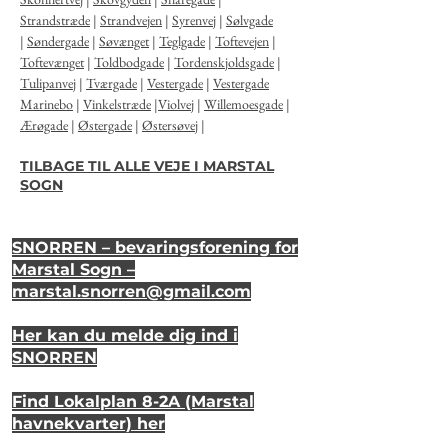
Strandstræde
|
Strandvejen
|
Syrenvej
|
Sølvgade
|
Søndergade
|
Søvænget
|
Teglgade
|
Toftevejen
|
Toftevænget
|
Toldbodgade
|
Tordenskjoldsgade
|
Tulipanvej
|
Tværgade
|
Vestergade
|
Vestergade
Marinebo
|
Vinkelstræde
|
Violvej
|
Willemoesgade
|
Ærøgade
|
Østergade
|
Østersøvej
|
TILBAGE TIL ALLE VEJE I MARSTAL
SOGN
SNORREN – bevaringsforening for
Marstal Sogn –
marstal.snorren
@gmail.com
Her kan du melde dig ind i
SNORREN
Find Lokalplan 8-2A (Marstal
havnekvarter) her