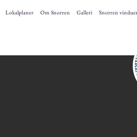
Lokalplaner
Om Snorren
Galleri
Snorren vindue