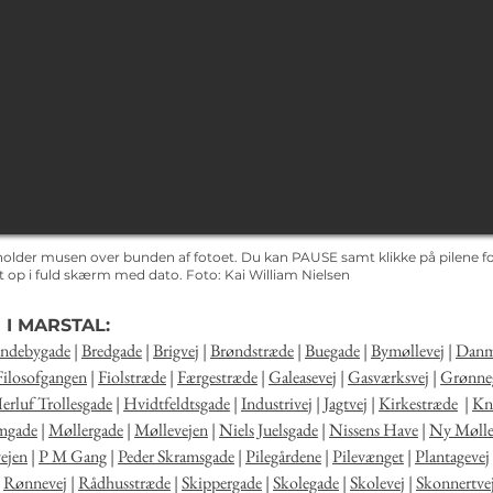
holder musen over bunden af fotoet. Du kan PAUSE samt klikke på pilene for
det op i fuld skærm med dato.
Foto: Kai
William Nielsen
 I MARSTAL:
ndebygade
|
Bredgade
|
Brigvej
|
Brøndstræde
|
Buegade
|
Bymøllevej
|
Danm
Filosofgangen
|
Fiolstræde
|
Færgestræde
|
Galeasevej
|
Gasværksvej
|
Grønne
erluf Trollesgade
|
Hvidtfeldtsgade
|
Industrivej
|
Jagtvej
|
Kirkestræde
|
Kna
mgade
|
Møllergade
|
Møllevejen
|
Niels Juelsgade
|
Nissens Have
|
Ny Mølle
ejen
|
P M Gang
|
Peder Skramsgade
|
Pilegårdene
|
Pilevænget
|
Plantagevej
|
Rønnevej
|
Rådhusstræde
|
Skippergade
|
Skolegade
|
Skolevej
|
Skonnertve