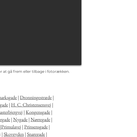
 at gå frem eller tilbage i fotorækken.
arksgade
|
Dronningestræde
|
gade
|
H. C. Christensensvej
|
sterbjergvej
|
Kongensgade
|
rgade
|
Nygade
|
Nørregade
|
|
Primulavej
|
Prinsensgade
|
j
|
Skovgyden
|
Snaregade
|