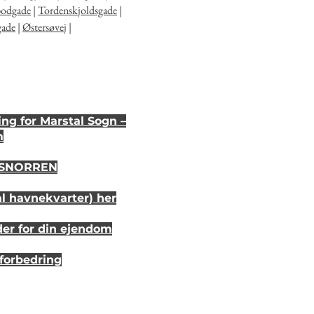
bodgade
|
Tordenskjoldsgade
|
gade
|
Østersøvej
|
ng for Marstal Sogn –
m
i SNORREN
al havnekvarter) her
der for din ejendom
sforbedring
r 20 år siden