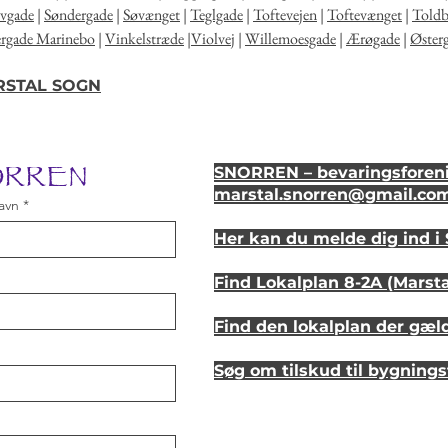
lvgade
|
Søndergade
|
Søvænget
|
Teglgade
|
Toftevejen
|
Toftevænget
|
Told
ergade Marinebo
|
Vinkelstræde
|
Violvej
|
Willemoesgade
|
Ærøgade
|
Øster
ARSTAL SOGN
NORREN
SNORREN – bevaringsforeni
marstal.snorren
@gmail.co
avn
Her kan du melde dig ind 
Find Lokalplan 8-2A (Marst
Find den lokalplan der gæl
Søg om tilskud til bygning
Se hvordan dit hus så ud fo