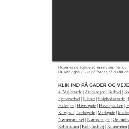
Husenes nøjagtige adresse vises, når du 
Du kan også klikke på fotoet, så du får 
KLIK IND PÅ GADER OG VEJE
4. Maj Stræde
|
Arnekrogen
|
Barkvej
|
Bo
Egehovedvej
|
Ellenet
|
Enighedsstræde
|
Halvejen
|
Havnegade
|
Havnepladsen
|
H
Korsgade
|
Lærkegade
|
Markgade
|
Melle
Nørremarksvej
|
Nørrevænget
|
Ommelsv
Reberbanen
|
Rolighedsvej
|
Rosenvejen