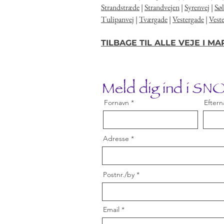
Strandstræde
|
Strandvejen
|
Syrenvej
|
Sø
Tulipanvej
|
Tværgade
|
Vestergade
|
Vest
TILBAGE TIL ALLE VEJE I M
Meld dig ind i S
Fornavn
Eftern
Adresse
Postnr./by
Email