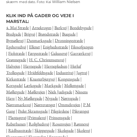
William Nielsen
skærm med dato.
Foto: Kai
KLIK IND PÅ GADER OG VEJE I
MARSTAL:
4. Maj Stræde
|
Arnekrogen
|
Barkvej
|
Bondebygade
|
Bredgade
|
Brigvej
|
Brøndstræde
|
Buegade
|
Bymøllevej
|
Danmarksgade
|
Dronningestræde
|
Egehovedvej
|
Ellenet
|
Enighedsstræde
|
Filosofgangen
|
Fiolstræde
|
Færgestræde
|
Galeasevej
|
Gasværksvej
|
Grønnegade
|
H. C. Christensensvej
|
Halvejen
|
Havnegade
|
Havnepladsen
|
Herluf
Trollesgade
|
Hvidtfeldtsgade
|
Industrivej
|
Jagtvej
|
Kirkestræde
|
Knasterbjergvej
|
Kongensgade
|
Korsgade
|
Lærkegade
|
Markgade
|
Mellemgade
|
Møllergade
|
Møllevejen
|
Niels Juelsgade
|
Nissens
Have
|
Ny Møllergade
|
Nygade
|
Nørregade
|
Nørremarksvej
|
Nørrevænget
|
Ommelsvejen
|
P M
Gang
|
Peder Skramsgade
|
Pilegårdene
|
Pilevænget
|
Plantagevej
|
Primulavej
|
Prinsensgade
|
Reberbanen
|
Rolighedsvej
|
Rosenvejen
|
Rønnevej
|
Rådhusstræde
|
Skippergade
|
Skolegade
|
Skolevej
|
Skonnertvej
|
Skovgyden
|
Snaregade
|