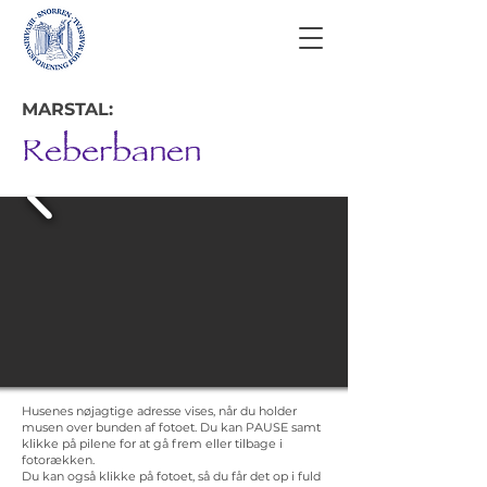
MARSTAL:
Reberbanen
Husenes nøjagtige adresse vises, når du holder
musen over bunden af fotoet. Du kan PAUSE samt
klikke på pilene for at gå frem eller tilbage i
fotorækken.
Du kan også klikke på fotoet, så du får det op i fuld