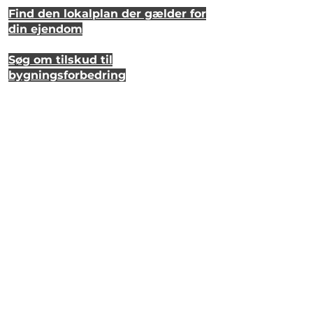
Find den lokalplan der gælder for
din ejendom
Søg om tilskud til
bygningsforbedring
Se hvordan dit hus så ud for 20 år
siden
Lyt til en samtale om et strandhus
på Eriks Hale