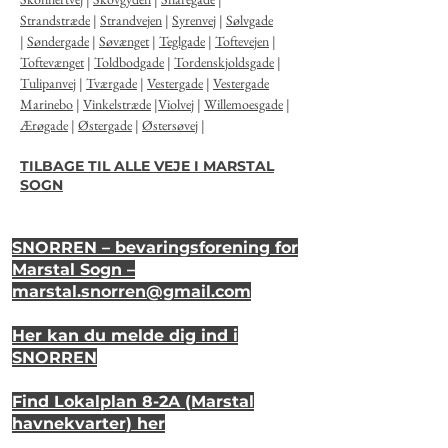
Strandstræde
|
Strandvejen
|
Syrenvej
|
Sølvgade
|
Søndergade
|
Søvænget
|
Teglgade
|
Toftevejen
|
Toftevænget
|
Toldbodgade
|
Tordenskjoldsgade
|
Tulipanvej
|
Tværgade
|
Vestergade
|
Vestergade
Marinebo
|
Vinkelstræde
|
Violvej
|
Willemoesgade
|
Ærøgade
|
Østergade
|
Østersøvej
|
TILBAGE TIL ALLE VEJE I MARSTAL
SOGN
SNORREN – bevaringsforening for
Marstal Sogn –
marstal.snorren
@gmail.com
Her kan du melde dig ind i
SNORREN
Find Lokalplan 8-2A (Marstal
havnekvarter) her