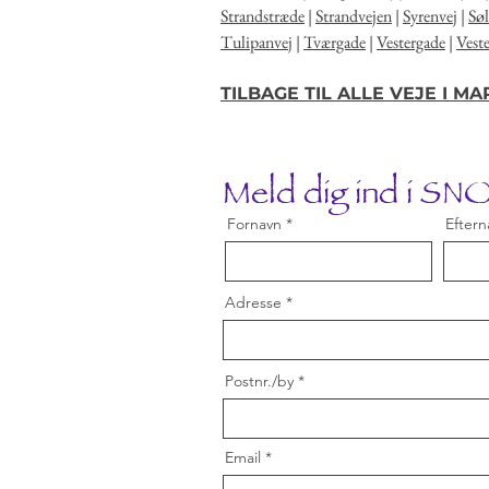
Strandstræde
|
Strandvejen
|
Syrenvej
|
Sø
Tulipanvej
|
Tværgade
|
Vestergade
|
Vest
TILBAGE TIL ALLE VEJE I M
Meld dig ind i S
Fornavn
Eftern
Adresse
Postnr./by
Email