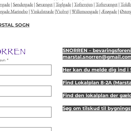
lvgade
|
Søndergade
|
Søvænget
|
Teglgade
|
Toftevejen
|
Toftevænget
|
Told
ergade Marinebo
|
Vinkelstræde
|
Violvej
|
Willemoesgade
|
Ærøgade
|
Øster
ARSTAL SOGN
NORREN
SNORREN – bevaringsforeni
marstal.snorren
@gmail.co
avn
Her kan du melde dig ind 
Find Lokalplan 8-2A (Marst
Find den lokalplan der gæl
Søg om tilskud til bygning
Se hvordan dit hus så ud fo