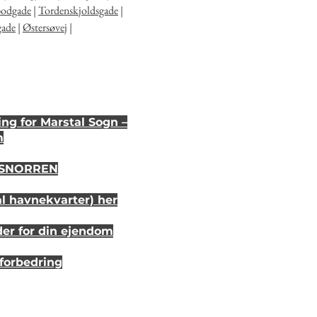
bodgade
|
Tordenskjoldsgade
|
gade
|
Østersøvej
|
ng for Marstal Sogn –
m
i SNORREN
al havnekvarter) her
der for din ejendom
sforbedring
r 20 år siden