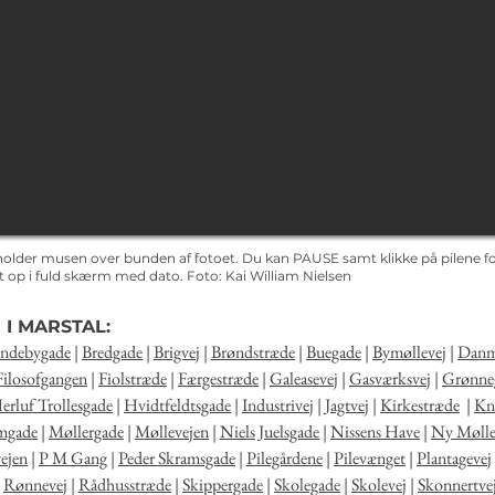
holder musen over bunden af fotoet. Du kan PAUSE samt klikke på pilene for
det op i fuld skærm med dato.
Foto: Kai
William Nielsen
 I MARSTAL:
ndebygade
|
Bredgade
|
Brigvej
|
Brøndstræde
|
Buegade
|
Bymøllevej
|
Danm
Filosofgangen
|
Fiolstræde
|
Færgestræde
|
Galeasevej
|
Gasværksvej
|
Grønne
erluf Trollesgade
|
Hvidtfeldtsgade
|
Industrivej
|
Jagtvej
|
Kirkestræde
|
Kna
mgade
|
Møllergade
|
Møllevejen
|
Niels Juelsgade
|
Nissens Have
|
Ny Mølle
ejen
|
P M Gang
|
Peder Skramsgade
|
Pilegårdene
|
Pilevænget
|
Plantagevej
|
Rønnevej
|
Rådhusstræde
|
Skippergade
|
Skolegade
|
Skolevej
|
Skonnertve