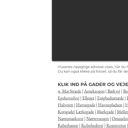
Husenes nøjagtige adresse vises, når du 
Du kan også klikke på fotoet, så du får 
KLIK IND PÅ GADER OG VEJE
4. Maj Stræde
|
Arnekrogen
|
Barkvej
|
Bo
Egehovedvej
|
Ellenet
|
Enighedsstræde
|
Halvejen
|
Havnegade
|
Havnepladsen
|
H
Korsgade
|
Lærkegade
|
Markgade
|
Melle
Nørremarksvej
|
Nørrevænget
|
Ommelsv
Reberbanen
|
Rolighedsvej
|
Rosenvejen