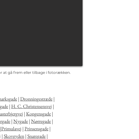
 at gå frem eller tilbage i fotorækken.
arksgade
|
Dronningestræde
|
gade
|
H. C. Christensensvej
|
sterbjergvej
|
Kongensgade
|
rgade
|
Nygade
|
Nørregade
|
|
Primulavej
|
Prinsensgade
|
j
|
Skovgyden
|
Snaregade
|