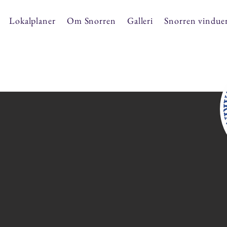
Lokalplaner
Om Snorren
Galleri
Snorren vindue