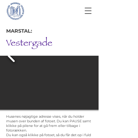
MARSTAL:
Vestergade
Husenes nøjagtige adresse vises, når du holder
musen over bunden af fotoet. Du kan PAUSE samt
klikke på pilene for at gå frem eller tilbage i
fotorækken.
Du kan også klikke på fotoet, så du får det op i fuld