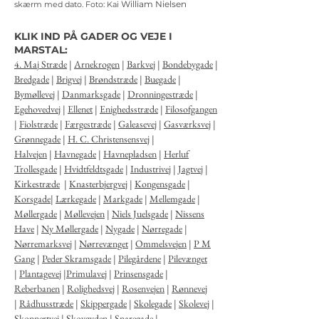
William Nielsen
skærm med dato.
Foto: Kai
KLIK IND PÅ GADER OG VEJE I
MARSTAL:
4. Maj Stræde
|
Arnekrogen
|
Barkvej
|
Bondebygade
|
Bredgade
|
Brigvej
|
Brøndstræde
|
Buegade
|
Bymøllevej
|
Danmarksgade
|
Dronningestræde
|
Egehovedvej
|
Ellenet
|
Enighedsstræde
|
Filosofgangen
|
Fiolstræde
|
Færgestræde
|
Galeasevej
|
Gasværksvej
|
Grønnegade
|
H. C. Christensensvej
|
Halvejen
|
Havnegade
|
Havnepladsen
|
Herluf
Trollesgade
|
Hvidtfeldtsgade
|
Industrivej
|
Jagtvej
|
Kirkestræde
|
Knasterbjergvej
|
Kongensgade
|
Korsgade
|
Lærkegade
|
Markgade
|
Mellemgade
|
Møllergade
|
Møllevejen
|
Niels Juelsgade
|
Nissens
Have
|
Ny Møllergade
|
Nygade
|
Nørregade
|
Nørremarksvej
|
Nørrevænget
|
Ommelsvejen
|
P M
Gang
|
Peder Skramsgade
|
Pilegårdene
|
Pilevænget
|
Plantagevej
|
Primulavej
|
Prinsensgade
|
Reberbanen
|
Rolighedsvej
|
Rosenvejen
|
Rønnevej
|
Rådhusstræde
|
Skippergade
|
Skolegade
|
Skolevej
|
Skonnertvej
|
Skovgyden
|
Snaregade
|