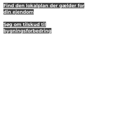
Find den lokalplan der gælder for
din ejendom
Søg om tilskud til
bygningsforbedring
Se hvordan dit hus så ud for 20 år
siden
Lyt til en samtale om et strandhus
på Eriks Hale