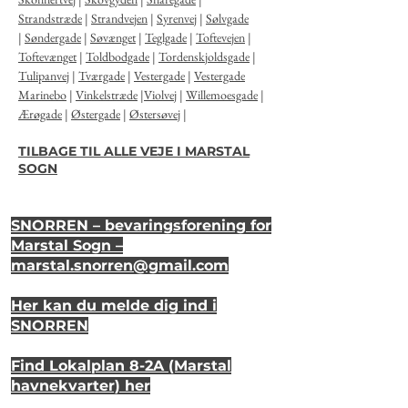
Strandstræde
|
Strandvejen
|
Syrenvej
|
Sølvgade
|
Søndergade
|
Søvænget
|
Teglgade
|
Toftevejen
|
Toftevænget
|
Toldbodgade
|
Tordenskjoldsgade
|
Tulipanvej
|
Tværgade
|
Vestergade
|
Vestergade
Marinebo
|
Vinkelstræde
|
Violvej
|
Willemoesgade
|
Ærøgade
|
Østergade
|
Østersøvej
|
TILBAGE TIL ALLE VEJE I MARSTAL
SOGN
SNORREN – bevaringsforening for
Marstal Sogn –
marstal.snorren
@gmail.com
Her kan du melde dig ind i
SNORREN
Find Lokalplan 8-2A (Marstal
havnekvarter) her