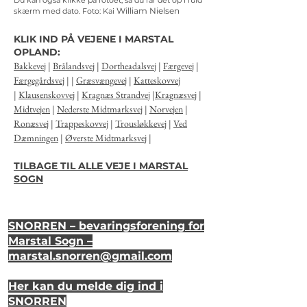
Du kan også klikke på fotoet, så du får det op i fuld
William Nielsen
skærm med dato.
Foto: Kai
KLIK IND PÅ VEJENE I MARSTAL
OPLAND:
Bakkevej
|
Brålandsvej
|
Dortheadalsvej
|
Færgevej
|
Færgegårdsvej
| |
Græsvængevej
|
Katteskovvej
|
Klausenskovvej
|
Kragnæs Strandvej
|
Kragnæsvej
|
Midtvejen
|
Nederste Midtmarksvej
|
Norvejen
|
Ronæsvej
|
Trappeskovvej
|
Trousløkkevej
|
Ved
Dæmningen
|
Øverste Midtmarksvej
|
TILBAGE TIL ALLE VEJE I MARSTAL
SOGN
SNORREN – bevaringsforening for
Marstal Sogn –
marstal.snorren
@gmail.com
Her kan du melde dig ind i
SNORREN