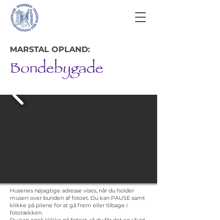
MARSTAL OPLAND:
Bondebygade
Husenes nøjagtige adresse vises, når du holder
musen over bunden af fotoet. Du kan PAUSE samt
klikke på pilene for at gå frem eller tilbage i
fotorækken.