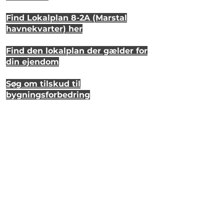
Find Lokalplan 8-2A (Marstal
havnekvarter) her
Find den lokalplan der gælder for
din ejendom
Søg om tilskud til
bygningsforbedring
Se hvordan dit hus så ud for 20 år
siden
Lyt til en samtale om et strandhus
på Eriks Hale