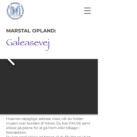
MARSTAL OPLAND:
Galeasevej
Husenes nøjagtige adresse vises, når du holder
musen over bunden af fotoet. Du kan PAUSE samt
klikke på pilene for at gå frem eller tilbage i
fotorækken.