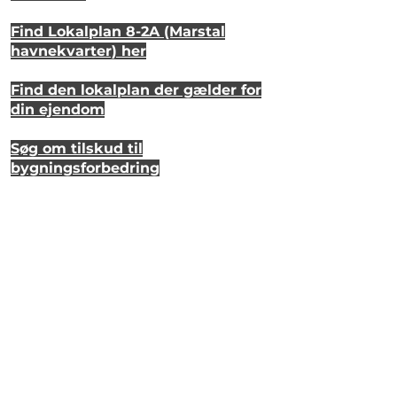
Find Lokalplan 8-2A (Marstal
havnekvarter) her
Find den lokalplan der gælder for
din ejendom
Søg om tilskud til
bygningsforbedring
Se hvordan dit hus så ud for 20 år
siden
Lyt til en samtale om et strandhus
på Eriks Hale