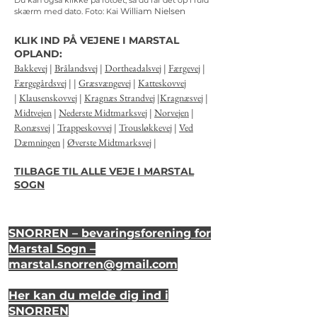
Du kan også klikke på fotoet, så du får det op i fuld
William Nielsen
skærm med dato.
Foto: Kai
KLIK IND PÅ VEJENE I MARSTAL
OPLAND:
Bakkevej
|
Brålandsvej
|
Dortheadalsvej
|
Færgevej
|
Færgegårdsvej
| |
Græsvængevej
|
Katteskovvej
|
Klausenskovvej
|
Kragnæs Strandvej
|
Kragnæsvej
|
Midtvejen
|
Nederste Midtmarksvej
|
Norvejen
|
Ronæsvej
|
Trappeskovvej
|
Trousløkkevej
|
Ved
Dæmningen
|
Øverste Midtmarksvej
|
TILBAGE TIL ALLE VEJE I MARSTAL
SOGN
SNORREN – bevaringsforening for
Marstal Sogn –
marstal.snorren
@gmail.com
Her kan du melde dig ind i
SNORREN