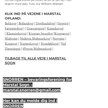
Du kan også klikke på fotoet, så du får det op i fuld
William Nielsen
skærm med dato.
Foto: Kai
KLIK IND PÅ VEJENE I MARSTAL
OPLAND:
Bakkevej
|
Brålandsvej
|
Dortheadalsvej
|
Færgevej
|
Færgegårdsvej
| |
Græsvængevej
|
Katteskovvej
|
Klausenskovvej
|
Kragnæs Strandvej
|
Kragnæsvej
|
Midtvejen
|
Nederste Midtmarksvej
|
Norvejen
|
Ronæsvej
|
Trappeskovvej
|
Trousløkkevej
|
Ved
Dæmningen
|
Øverste Midtmarksvej
|
TILBAGE TIL ALLE VEJE I MARSTAL
SOGN
SNORREN – bevaringsforening for
Marstal Sogn –
marstal.snorren
@gmail.com
Her kan du melde dig ind i
SNORREN