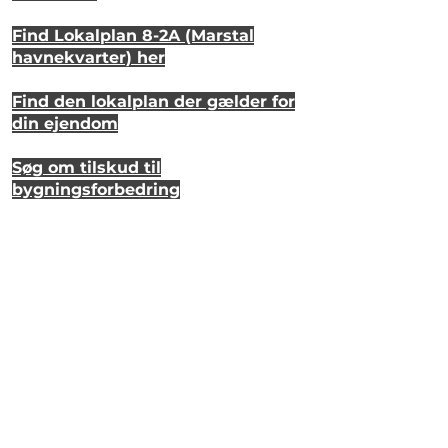
Find Lokalplan 8-2A (Marstal
havnekvarter) her
Find den lokalplan der gælder for
din ejendom
Søg om tilskud til
bygningsforbedring
Se hvordan dit hus så ud for 20 år
siden
Lyt til en samtale om et strandhus
på Eriks Hale