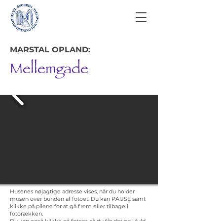
MARSTAL OPLAND:
Mellemgade
Husenes nøjagtige adresse vises, når du holder
musen over bunden af fotoet. Du kan PAUSE samt
klikke på pilene for at gå frem eller tilbage i
fotorækken.