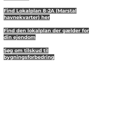
Find Lokalplan 8-2A (Marstal
havnekvarter) her
Find den lokalplan der gælder for
din ejendom
Søg om tilskud til
bygningsforbedring
Se hvordan dit hus så ud for 20 år
siden
Lyt til en samtale om et strandhus
på Eriks Hale