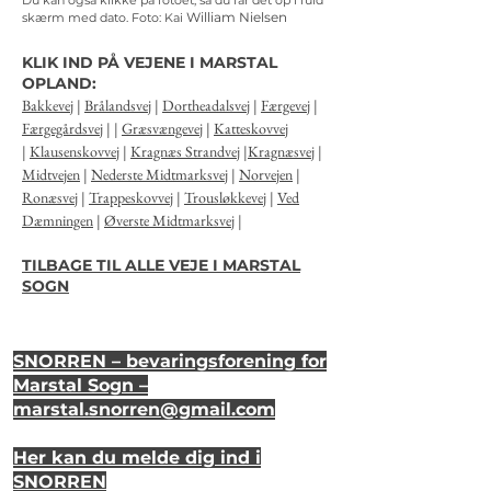
Du kan også klikke på fotoet, så du får det op i fuld
William Nielsen
skærm med dato.
Foto: Kai
KLIK IND PÅ VEJENE I MARSTAL
OPLAND:
Bakkevej
|
Brålandsvej
|
Dortheadalsvej
|
Færgevej
|
Færgegårdsvej
| |
Græsvængevej
|
Katteskovvej
|
Klausenskovvej
|
Kragnæs Strandvej
|
Kragnæsvej
|
Midtvejen
|
Nederste Midtmarksvej
|
Norvejen
|
Ronæsvej
|
Trappeskovvej
|
Trousløkkevej
|
Ved
Dæmningen
|
Øverste Midtmarksvej
|
TILBAGE TIL ALLE VEJE I MARSTAL
SOGN
SNORREN – bevaringsforening for
Marstal Sogn –
marstal.snorren
@gmail.com
Her kan du melde dig ind i
SNORREN