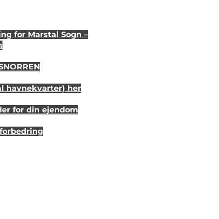
ng for Marstal Sogn –
m
i SNORREN
al havnekvarter) her
der for din ejendom
sforbedring
r 20 år siden
randhus på Eriks Hale