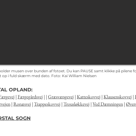
holder musen over bunden af fotoet. Du kan PAUSE samt klikke på pilene for
det op i fuld skærm med dato.
Foto: Kai
William Nielsen
TAL OPLAND:
Færgevej
|
Færgegårdsvej
| |
Græsvængevej
|
Katteskovvej
|
Klausenskovvej
|
vejen
|
Ronæsvej
|
Trappeskovvej
|
Trousløkkevej
|
Ved Dæmningen
|
Øver
ARSTAL SOGN