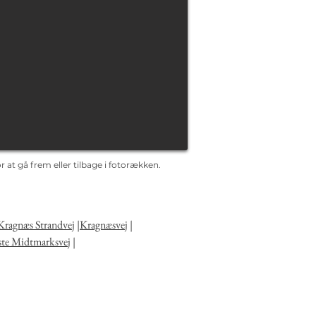
 at gå frem eller tilbage i fotorækken.
Kragnæs Strandvej
|
Kragnæsvej
|
ste Midtmarksvej
|