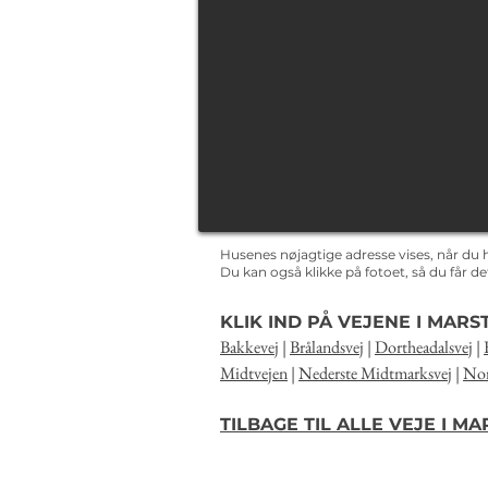
Husenes nøjagtige adresse vises, når du 
Du kan også klikke på fotoet, så du får 
KLIK IND PÅ VEJENE I MARS
Bakkevej
|
Brålandsvej
|
Dortheadalsvej
|
Midtvejen
|
Nederste Midtmarksvej
|
Nor
TILBAGE TIL ALLE VEJE I M