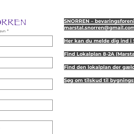
NORREN
SNORREN – bevaringsforeni
marstal.snorren
@gmail.co
avn
Her kan du melde dig ind 
Find Lokalplan 8-2A (Marst
Find den lokalplan der gæl
Søg om tilskud til bygning
Se hvordan dit hus så ud fo
Lyt til en samtale om et st