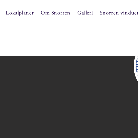
Lokalplaner
Om Snorren
Galleri
Snorren vindue