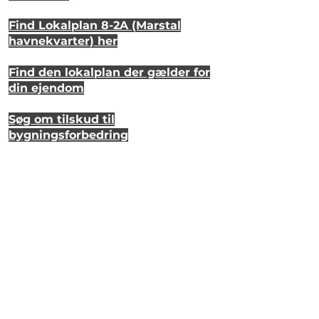
Find Lokalplan 8-2A (Marstal
havnekvarter) her
Find den lokalplan der gælder for
din ejendom
Søg om tilskud til
bygningsforbedring
Se hvordan dit hus så ud for 20 år
siden
Lyt til en samtale om et strandhus
på Eriks Hale