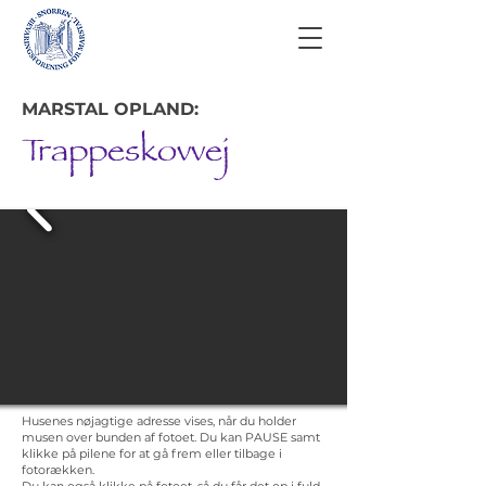
MARSTAL OPLAND:
Trappeskovvej
Husenes nøjagtige adresse vises, når du holder
musen over bunden af fotoet. Du kan PAUSE samt
klikke på pilene for at gå frem eller tilbage i
fotorækken.