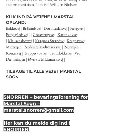
Du kan også klikke på fotoet, så du får det op i fuld
William Nielsen
skærm med dato.
Foto: Kai
KLIK IND PÅ VEJENE I MARSTAL
OPLAND:
Bakkevej
|
Brålandsvej
|
Dortheadalsvej
|
Færgevej
|
Færgegårdsvej
| |
Græsvængevej
|
Katteskovvej
|
Klausenskovvej
|
Kragnæs Strandvej
|
Kragnæsvej
|
Midtvejen
|
Nederste Midtmarksvej
|
Norvejen
|
Ronæsvej
|
Trappeskovvej
|
Trousløkkevej
|
Ved
Dæmningen
|
Øverste Midtmarksvej
|
TILBAGE TIL ALLE VEJE I MARSTAL
SOGN
SNORREN – bevaringsforening for
Marstal Sogn –
marstal.snorren
@gmail.com
Her kan du melde dig ind i
SNORREN