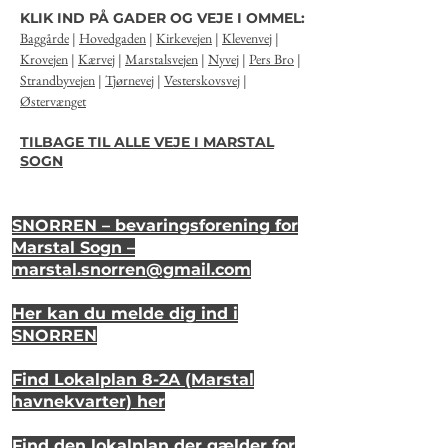
KLIK IND PÅ GADER OG VEJE I OMMEL:
Baggårde
|
Hovedgaden
|
Kirkevejen
|
Klevenvej
|
Krovejen
|
Kærvej
|
Marstalsvejen
|
Nyvej
|
Pers Bro
|
Strandbyvejen
|
Tjørnevej
|
Vesterskovsvej
|
Østervænget
TILBAGE TIL ALLE VEJE I MARSTAL
SOGN
SNORREN – bevaringsforening for
Marstal Sogn –
marstal.snorren
@gmail.com
Her kan du melde dig ind i
SNORREN
Find Lokalplan 8-2A (Marstal
havnekvarter) her
Find den lokalplan der gælder for