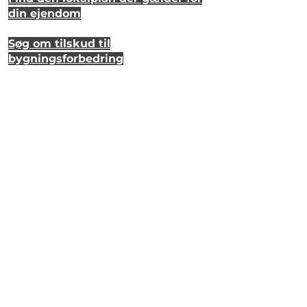
din ejendom
Søg om tilskud til
bygningsforbedring
Se hvordan dit hus så ud for 20 år
siden
Lyt til en samtale om et strandhus
på Eriks Hale