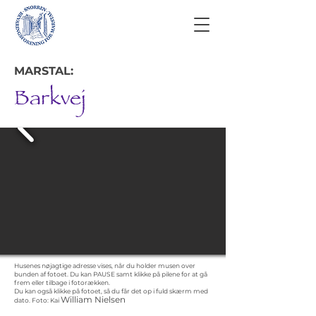
MARSTAL:
Barkvej
Husenes nøjagtige adresse vises, når du holder musen over
bunden af fotoet. Du kan PAUSE samt klikke på pilene for at gå
frem eller tilbage i fotorækken.
Du kan også klikke på fotoet, så du får det op i fuld skærm med
William Nielsen
dato.
Foto: Kai