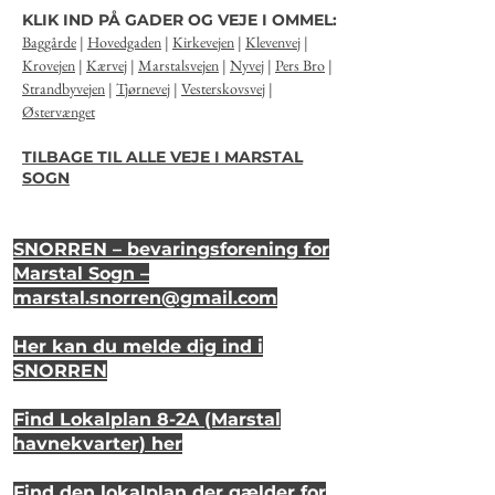
KLIK IND PÅ GADER OG VEJE I OMMEL:
Baggårde
|
Hovedgaden
|
Kirkevejen
|
Klevenvej
|
Krovejen
|
Kærvej
|
Marstalsvejen
|
Nyvej
|
Pers Bro
|
Strandbyvejen
|
Tjørnevej
|
Vesterskovsvej
|
Østervænget
TILBAGE TIL ALLE VEJE I MARSTAL
SOGN
SNORREN – bevaringsforening for
Marstal Sogn –
marstal.snorren
@gmail.com
Her kan du melde dig ind i
SNORREN
Find Lokalplan 8-2A (Marstal
havnekvarter) her
Find den lokalplan der gælder for