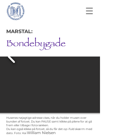
MARSTAL:
Bondebygade
Husenes nøjagtige adresse vises, når du holder musen over
bunden af fotoet. Du kan PAUSE samt klikke på pilene for at gå
frem eller tilbage i fotorækken.
Du kan også klikke på fotoet, så du får det op i fuld skærm med
William Nielsen
dato.
Foto: Kai