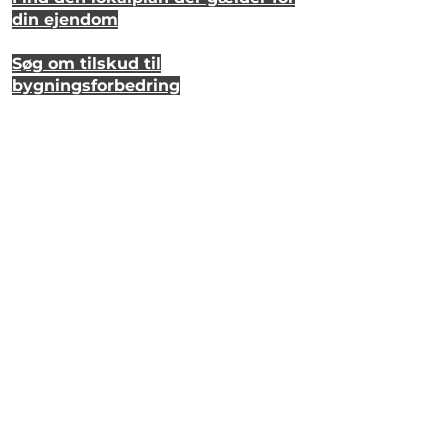
din ejendom
Søg om tilskud til
bygningsforbedring
Se hvordan dit hus så ud for 20 år
siden
Lyt til en samtale om et strandhus
på Eriks Hale