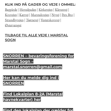
KLIK IND PÅ GADER OG VEJE I OMMEL:
Baggårde
|
Hovedgaden
|
Kirkevejen
|
Klevenvej
|
Krovejen
|
Kærvej
|
Marstalsvejen
|
Nyvej
|
Pers Bro
|
Strandbyvejen
|
Tjørnevej
|
Vesterskovsvej
|
Østervænget
TILBAGE TIL ALLE VEJE I MARSTAL
SOGN
SNORREN – bevaringsforening for
Marstal Sogn –
marstal.snorren
@gmail.com
Her kan du melde dig ind i
SNORREN
Find Lokalplan 8-2A (Marstal
havnekvarter) her
Find den lokalplan der gælder for