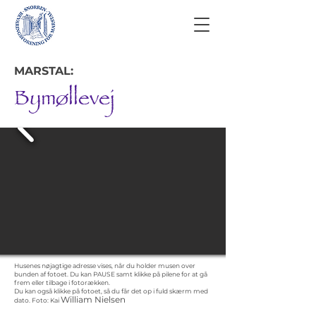
MARSTAL:
Bymøllevej
Husenes nøjagtige adresse vises, når du holder musen over
bunden af fotoet. Du kan PAUSE samt klikke på pilene for at gå
frem eller tilbage i fotorækken.
Du kan også klikke på fotoet, så du får det op i fuld skærm med
William Nielsen
dato.
Foto: Kai