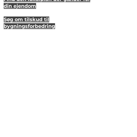
din ejendom
Søg om tilskud til
bygningsforbedring
Se hvordan dit hus så ud for 20 år
siden
Lyt til en samtale om et strandhus
på Eriks Hale