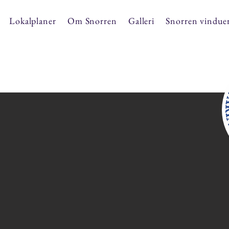
Lokalplaner
Om Snorren
Galleri
Snorren vindue