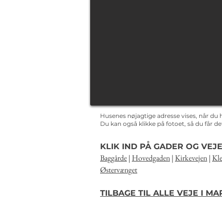
Husenes nøjagtige adresse vises, når du 
Du kan også klikke på fotoet, så du får 
KLIK IND PÅ GADER OG VEJE
Baggårde
|
Hovedgaden
|
Kirkevejen
|
Kle
Østervænget
TILBAGE TIL ALLE VEJE I M