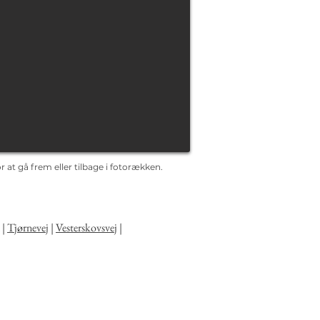
 at gå frem eller tilbage i fotorækken.
|
Tjørnevej
|
Vesterskovsvej
|