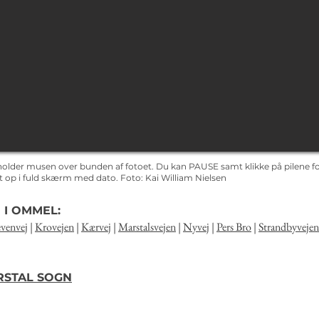
holder musen over bunden af fotoet. Du kan PAUSE samt klikke på pilene for
det op i fuld skærm med dato.
Foto: Kai
William Nielsen
 I OMMEL:
venvej
|
Krovejen
|
Kærvej
|
Marstalsvejen
|
Nyvej
|
Pers Bro
|
Strandbyvejen
ARSTAL SOGN