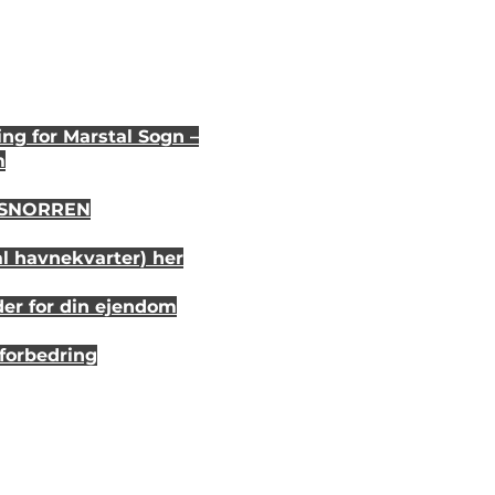
ng for Marstal Sogn –
m
i SNORREN
al havnekvarter) her
der for din ejendom
sforbedring
r 20 år siden
randhus på Eriks Hale