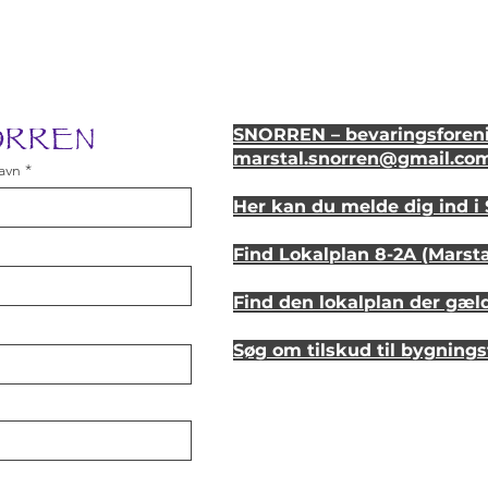
NORREN
SNORREN – bevaringsforeni
marstal.snorren
@gmail.co
avn
Her kan du melde dig ind 
Find Lokalplan 8-2A (Marst
Find den lokalplan der gæl
Søg om tilskud til bygning
Se hvordan dit hus så ud fo
Lyt til en samtale om et st