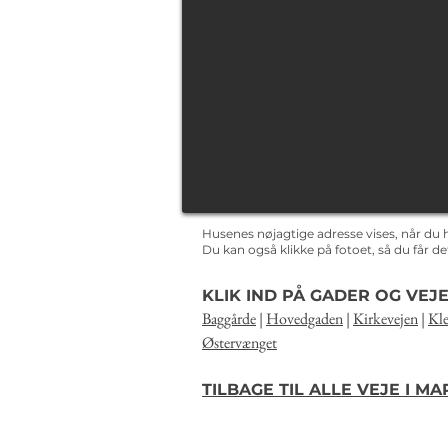
Husenes nøjagtige adresse vises, når du 
Du kan også klikke på fotoet, så du får 
KLIK IND PÅ GADER OG VEJE
Baggårde
|
Hovedgaden
|
Kirkevejen
|
Kle
Østervænget
TILBAGE TIL ALLE VEJE I M