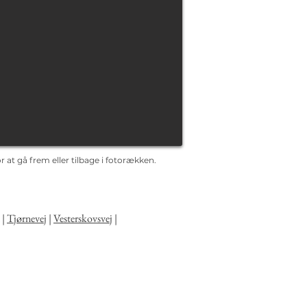
 at gå frem eller tilbage i fotorækken.
|
Tjørnevej
|
Vesterskovsvej
|