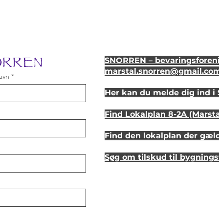
NORREN
SNORREN – bevaringsforeni
marstal.snorren
@gmail.co
avn
Her kan du melde dig ind 
Find Lokalplan 8-2A (Marst
Find den lokalplan der gæl
Søg om tilskud til bygning
Se hvordan dit hus så ud fo
Lyt til en samtale om et st