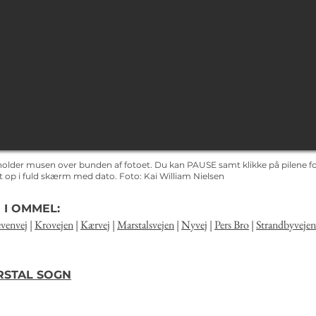
holder musen over bunden af fotoet. Du kan PAUSE samt klikke på pilene for
det op i fuld skærm med dato.
Foto: Kai
William Nielsen
 I OMMEL:
venvej
|
Krovejen
|
Kærvej
|
Marstalsvejen
|
Nyvej
|
Pers Bro
|
Strandbyvejen
ARSTAL SOGN