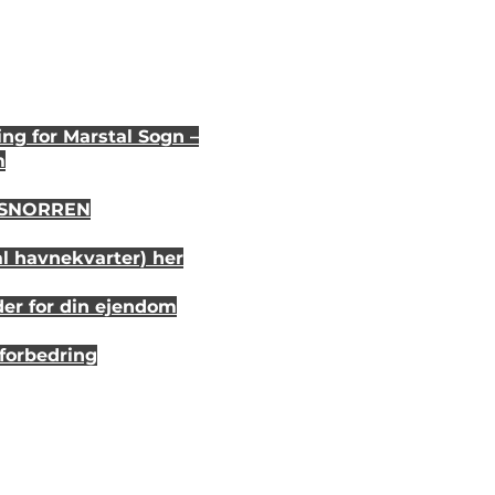
ng for Marstal Sogn –
m
i SNORREN
al havnekvarter) her
der for din ejendom
sforbedring
r 20 år siden
randhus på Eriks Hale