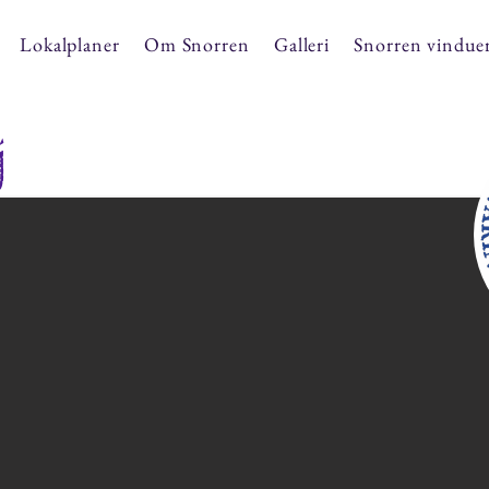
Lokalplaner
Om Snorren
Galleri
Snorren vindue
j