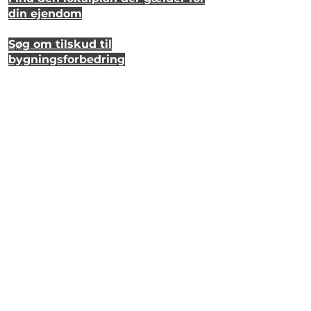
din ejendom
Søg om tilskud til
bygningsforbedring
Se hvordan dit hus så ud for 20 år
siden
Lyt til en samtale om et strandhus
på Eriks Hale