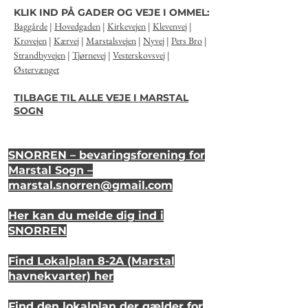
KLIK IND PÅ GADER OG VEJE I OMMEL:
Baggårde
|
Hovedgaden
|
Kirkevejen
|
Klevenvej
|
Krovejen
|
Kærvej
|
Marstalsvejen
|
Nyvej
|
Pers Bro
|
Strandbyvejen
|
Tjørnevej
|
Vesterskovsvej
|
Østervænget
TILBAGE TIL ALLE VEJE I MARSTAL
SOGN
SNORREN – bevaringsforening for
Marstal Sogn –
marstal.snorren
@gmail.com
Her kan du melde dig ind i
SNORREN
Find Lokalplan 8-2A (Marstal
havnekvarter) her
Find den lokalplan der gælder for