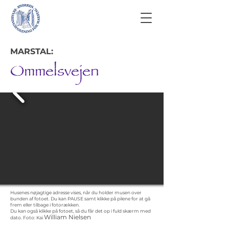
MARSTAL:
Ommelsvejen
Husenes nøjagtige adresse vises, når du holder musen over
bunden af fotoet. Du kan PAUSE samt klikke på pilene for at gå
frem eller tilbage i fotorækken.
Du kan også klikke på fotoet, så du får det op i fuld skærm med
William Nielsen
dato.
Foto: Kai