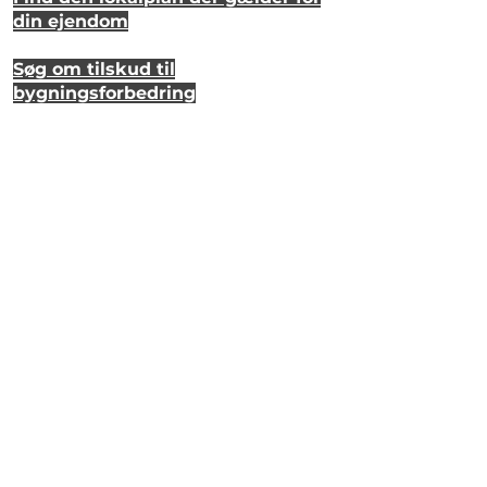
din ejendom
Søg om tilskud til
bygningsforbedring
Se hvordan dit hus så ud for 20 år
siden
Lyt til en samtale om et strandhus
på Eriks Hale