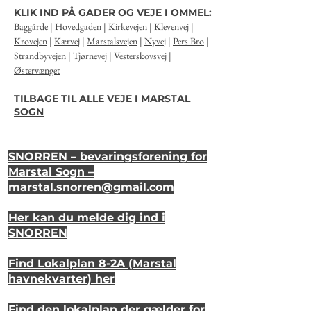
KLIK IND PÅ GADER OG VEJE I OMMEL:
Baggårde
|
Hovedgaden
|
Kirkevejen
|
Klevenvej
|
Krovejen
|
Kærvej
|
Marstalsvejen
|
Nyvej
|
Pers Bro
|
Strandbyvejen
|
Tjørnevej
|
Vesterskovsvej
|
Østervænget
TILBAGE TIL ALLE VEJE I MARSTAL
SOGN
SNORREN – bevaringsforening for
Marstal Sogn –
marstal.snorren
@gmail.com
Her kan du melde dig ind i
SNORREN
Find Lokalplan 8-2A (Marstal
havnekvarter) her
Find den lokalplan der gælder for