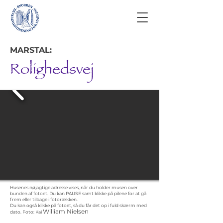
MARSTAL:
Rolighedsvej
Husenes nøjagtige adresse vises, når du holder musen over
bunden af fotoet. Du kan PAUSE samt klikke på pilene for at gå
frem eller tilbage i fotorækken.
Du kan også klikke på fotoet, så du får det op i fuld skærm med
William Nielsen
dato.
Foto: Kai