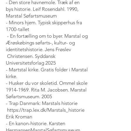
- Den store havnemole. Træk af en
bys historie. Leif Rosendahl. 1990,
Marstal Søfartsmuseum
- Minors hjem. Typisk skipperhus fra
1700-tallet
- En fortælling om to byer. Marstal og
Ærøskøbings søfarts-, kultur- og
identitetshistorie. Jens Frøslev
Christensen. Syddansk
Universitetsforlag 2025
- Martstal kirke. Gratis folder i Marstal
kirke.
- Husker du vor skoletid. Ommel skole
1914-1969
. Rita M. Jacobsen. Marstal
Søfartsmuseum. 2005
- Trap Danmark: Marstals historie
https://trap.lex.dk/Marstals_historie
Erik Kroman
- En kanon-historie. Karsten
HermansenMarstalSøfartsmuseum.