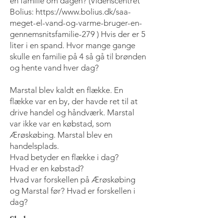
en familie om dagen? (Videnscentret
Bolius:
https://www.bolius.dk/saa-
meget-el-vand-og-varme-bruger-en-
gennemsnitsfamilie-279
) Hvis der er 5
liter i en spand. Hvor mange gange
skulle en familie på 4 så gå til brønden
og hente vand hver dag?
Marstal blev kaldt en flække. En
flække var en by, der havde ret til at
drive handel og håndværk. Marstal
var ikke var en købstad, som
Ærøskøbing. Marstal blev en
handelsplads.
Hvad betyder en flække i dag?
Hvad er en købstad?
Hvad var forskellen på Ærøskøbing
og Marstal før? Hvad er forskellen i
dag?