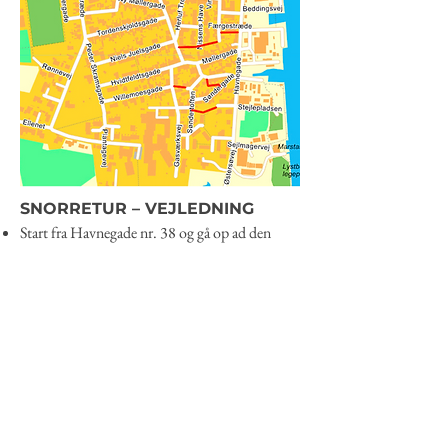
SNORRETUR – VEJLEDNING
Start fra Havnegade nr. 38 og gå op ad den
sydligste snorre mod vest. Snorren munder ud i
Søndergade. Gå videre mod Snaregade og ad
Snaregade mod havnen. Gå ind i snorren ved
brønden, midt på Snaregade. Brønden har
været karakteristisk for det gamle Marstal. En
brønd, som ofte var fælles for flere huse. Der er
nu to muligheder: enten at holde til venstre og
gå ud i bunden af Søndergade, eller at holde til