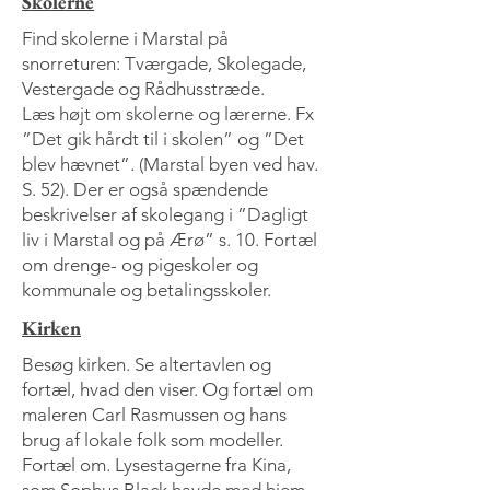
Skolerne
Find skolerne i Marstal på
snorreturen: Tværgade, Skolegade,
Vestergade og Rådhusstræde.
Læs højt om skolerne og lærerne. Fx
”Det gik hårdt til i skolen” og ”Det
blev hævnet”. (Marstal byen ved hav.
S. 52). Der er også spændende
beskrivelser af skolegang i ”Dagligt
liv i Marstal og på Ærø” s. 10. Fortæl
om drenge- og pigeskoler og
kommunale og betalingsskoler.
Kirken
Besøg kirken. Se altertavlen og
fortæl, hvad den viser. Og fortæl om
maleren Carl Rasmussen og hans
brug af lokale folk som modeller.
Fortæl om. Lysestagerne fra Kina,