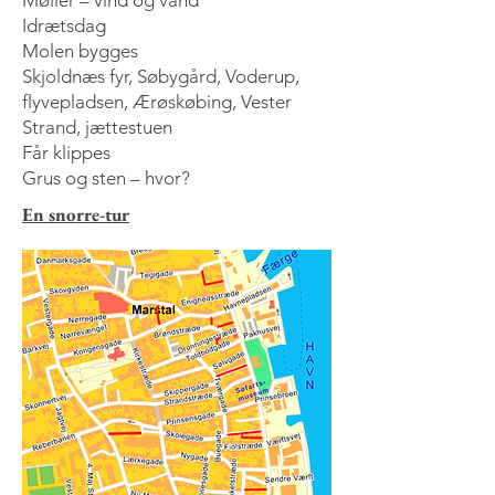
Møller – vind og vand
Idrætsdag
Molen bygges
Skjoldnæs fyr, Søbygård, Voderup,
flyvepladsen, Ærøskøbing, Vester
Strand, jættestuen
Får klippes
Grus og sten – hvor?
En snorre-tur